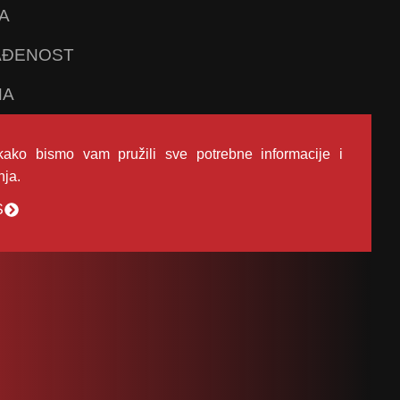
A
LAĐENOST
NA
kako bismo vam pružili sve potrebne informacije i
nja.
S