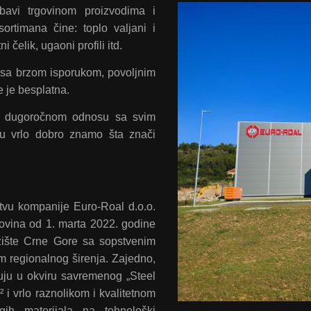
bavi trgovinom proizvodima i
ortimana čine: toplo valjani i
i čelik, ugaoni profili itd.
 sa brzom isporukom, povoljnim
 je besplatna.
 i dugoročnom odnosu sa svim
u vrlo dobro znamo šta znači
štvu kompanije Euro-Roal d.o.o.
ovina od 1. marta 2022. godine
ržište Crne Gore sa sopstvenim
om regionalnog širenja. Zajedno,
uju u okviru savremenog „Steel
i vrlo raznolikom i kvalitetnom
h materijala na tehnološki