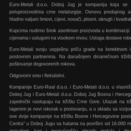
Euro-Metali d.o.o. Doboj Jug je kompanija koja se 
poluproizvodima crne metalurgije. Osnovu prodajnog as
hladno valjani limovi, cijevi, nosači, plosni, okrugli i kvadratn
Kupcima nudimo širok asortiman proizvoda u kombinaciji
cijenama i uslugom na visokom nivou. Usluga dostave robe
Euro-Metali svoju uspješnu priču grade na korektnom
poslovnim partnerima. Na današnjem dinamičnom tržišt
poštovanje dogovorenih rokova.
Odgovorni smo i fleksibilni.
Kompanije Euro-Roal d.o.o. i Euro-Metali d.o.o. u vlasni
Doboj Jug i Euro-Metali d.o.o. Doboj Jug Bosna i Herceg
zajednički nastupaju na tržištu Crne Gore. Ulazak na t
lagerom je novi iskorak u poslovanju, a u skladu sa vizij
ove dvije kompanije na tržištu Bosne i Hercegovine posl
Centra” u Doboj Jugu sa halama na površini od 16.000 m² 
ponudom, kao i mogućnošću obrade metala i drugi