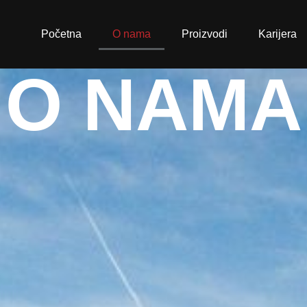
Početna
O nama
Proizvodi
Karijera
O NAMA