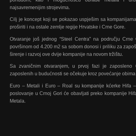
najsavremenijim strojevima.
Cilj je koncept koji se pokazao uspješim sa kompanijama
proširiti i na ostale zemlje regije Hrvatske i Crne Gore.
Otvaranje još jednog “Steel Centra” na području Crn
površinom od 4.200 m2 sa sobom donosi i priliku za zapošl
širenje i razvoj ove dvije kompanije na novom tržištu.
Sa zvaničnim otvaranjem, u prvoj fazi je zaposleno 
zaposlenih u budućnosti se očekuje kroz povećanje obima
Euro – Metali i Euro – Roal su kompanije kćerke Hifa – 
poslovanje u Crnoj Gori će obavljati preko kompanije Hif
Metala.