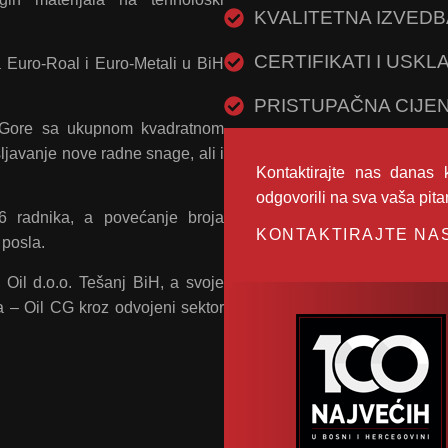
KVALITETNA IZVEDB
CERTIFIKATI I USK
 Euro-Roal i Euro-Metali u BiH
PRISTUPAČNA CIJE
e Gore sa ukupnom kvadratnom
javanje nove radne snage, ali i
Kontaktirajte nas danas 
odgovorili na sva vaša pita
6 radnika, a povećanje broja
KONTAKTIRAJTE NA
 posla.
Oil d.o.o. Tešanj BiH, a svoje
a – Oil CG kroz odvojeni sektor